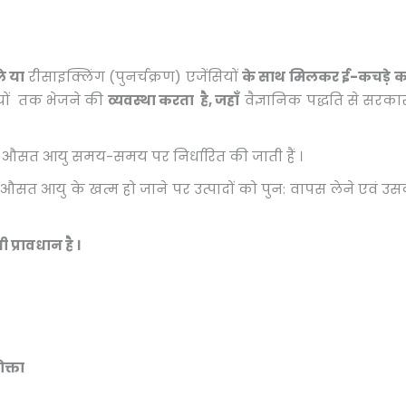
े या
रीसाइक्लिंग (पुनर्चक्रण) एजेंसियों
के साथ मिलकर ई-कचड़े को इ
सियों तक भेजने की
व्यवस्था करता है
,
जहाँ
वैज्ञानिक पद्धति से सरका
पादों की औसत आयु समय-समय पर निर्धारित की जाती हैं ।
े औसत आयु के खत्म हो जाने पर उत्पादों को पुन: वापस लेने एवं उ
प्रावधान है ।
क्ता