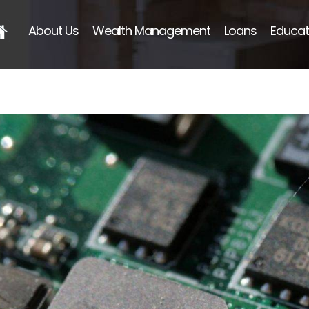
About Us
Wealth Management
Loans
Educat