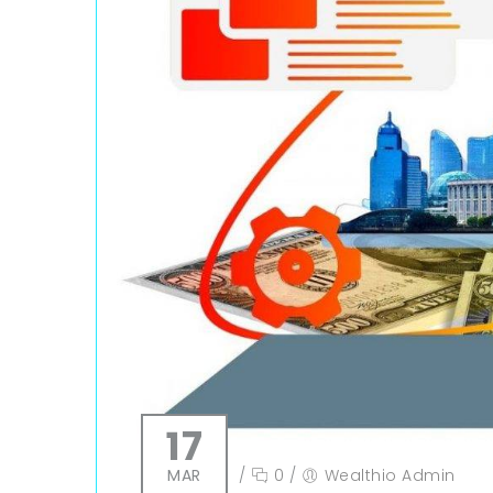
17
MAR
/
0
/
Wealthio Admin